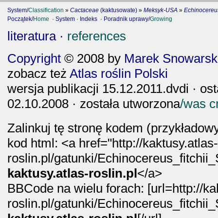
System/
Classification
»
Cactaceae
(kaktusowate)
»
Meksyk-USA
»
Echinocereu
Początek/
Home
·
System
·
Indeks
·
Poradnik uprawy/
Growing
literatura ·
references
Copyright
© 2008 by
Marek Snowarski
zobacz też
Atlas roślin Polski
wersja publikacji 15.12.2011.dvdi · os
02.10.2008 · została utworzona
/was c
Zalinkuj tę stronę kodem (przykładowy
kod html: <a href="http://kaktusy.atlas
roslin.pl/gatunki/Echinocereus_fitchi
kaktusy.atlas-roslin.pl
</a>
BBCode na wielu forach: [url=http://ka
roslin.pl/gatunki/Echinocereus_fitchi