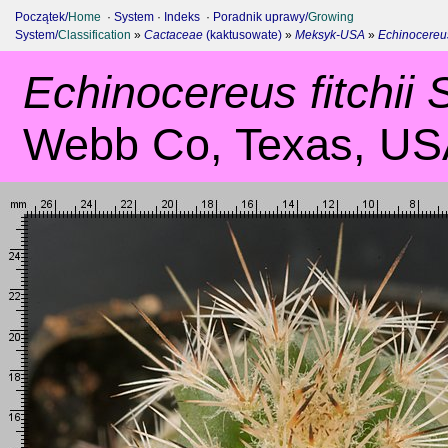
Początek/
Home
·
System
·
Indeks
·
Poradnik uprawy/
Growing
System/
Classification
»
Cactaceae
(kaktusowate)
»
Meksyk-USA
»
Echinocereu
Echinocereus fitchii
Webb Co, Texas, U