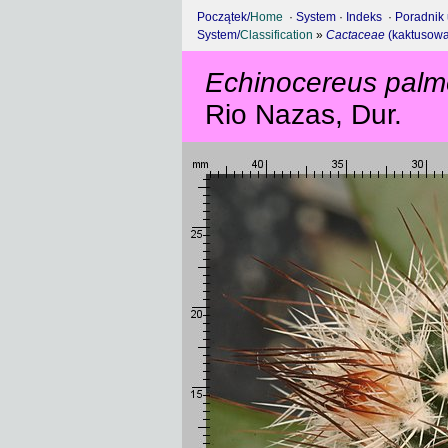
Początek/
Home
·
System
·
Indeks
·
Poradnik
System/
Classification
»
Cactaceae
(kaktusowa
Echinocereus palm
Rio Nazas, Dur.