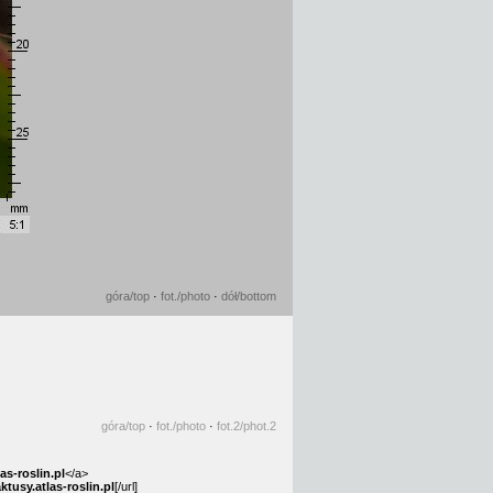
góra
/top
·
fot.
/photo
·
dół
/bottom
góra
/top
·
fot.
/photo
·
fot.2
/phot.2
as-roslin.pl
</a>
tusy.atlas-roslin.pl
[/url]