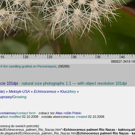
·
4-5m seedling grafted on Pereskiopsis
;
(08289)
kcie 101dpi ·
natural size photographs 1:1 — with object resolution 101dpi
te)
»
Meksyk-USA
»
Echinocereus
»
Klucz
/key
»
 uprawy/
Growing
 kontaktowy
/contact form
· zobacz też
Atlas roślin Polski
na
/last modified
02.10.2008 · została utworzona
/was created
02.10.2008
ostosuj do swoich potrzeb):
gatunki/Echinocereus_palmeri_Rio_Nazas.htm">
Echinocereus palmeri Rio Nazas - kaktusy.atl
roslin.pl/gatunki/Echinocereus_palmeri_Rio_Nazas.htm]
Echinocereus palmeri Rio Nazas - kak