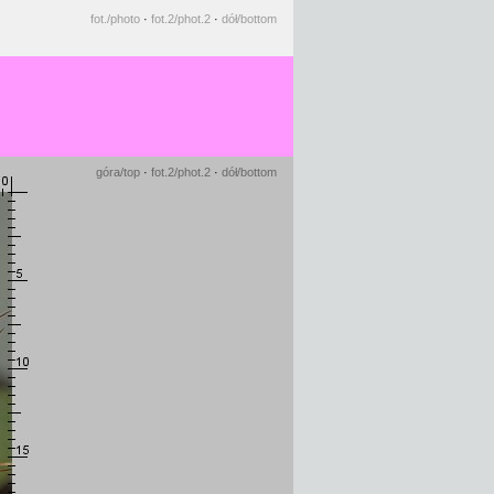
fot.
/photo
·
fot.2
/phot.2
·
dół
/bottom
góra
/top
·
fot.2
/phot.2
·
dół
/bottom