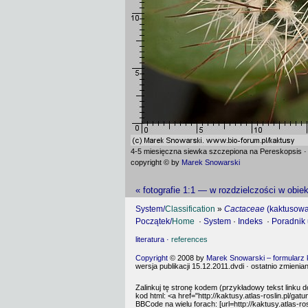
4-5 miesięczna siewka szczepiona na Pereskopsis 
copyright © by
Marek Snowarski
« fotografie 1:1 — w rozdzielczości w obie
System/
Classification
»
Cactaceae
(kaktusowa
Początek/
Home
·
System
·
Indeks
·
Poradnik
literatura ·
references
Copyright
© 2008 by
Marek Snowarski – formularz
wersja publikacji 15.12.2011.dvdi · ostatnio zmienia
Zalinkuj tę stronę kodem (przykładowy tekst linku d
kod html: <a href="http://kaktusy.atlas-roslin.pl/
BBCode na wielu forach: [url=http://kaktusy.atlas-