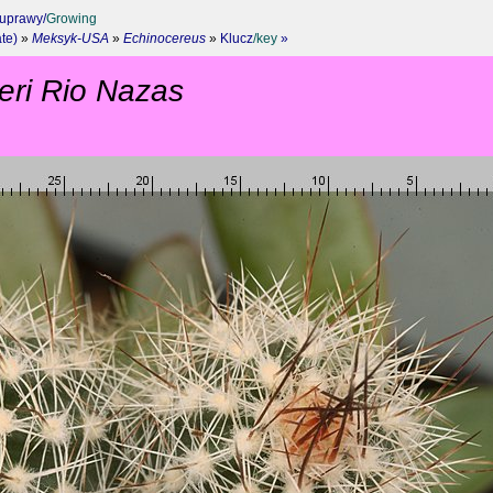
 uprawy/
Growing
te)
»
Meksyk-USA
»
Echinocereus
»
Klucz
/key
»
eri Rio Nazas