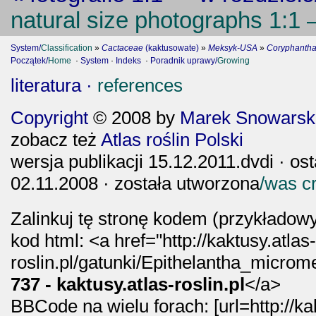
natural size photographs 1:1 
System/
Classification
»
Cactaceae
(kaktusowate)
»
Meksyk-USA
»
Coryphantha
Początek/
Home
·
System
·
Indeks
·
Poradnik uprawy/
Growing
literatura ·
references
Copyright
© 2008 by
Marek Snowarski
zobacz też
Atlas roślin Polski
wersja publikacji 15.12.2011.dvdi · os
02.11.2008 · została utworzona
/was c
Zalinkuj tę stronę kodem (przykładowy
kod html: <a href="http://kaktusy.atlas
roslin.pl/gatunki/Epithelantha_micro
737 - kaktusy.atlas-roslin.pl
</a>
BBCode na wielu forach: [url=http://ka