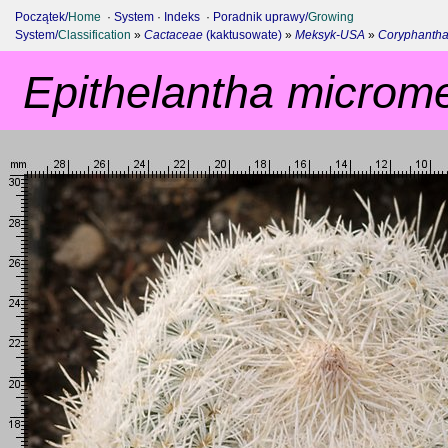
Początek/
Home
·
System
·
Indeks
·
Poradnik uprawy/
Growing
System/
Classification
»
Cactaceae
(kaktusowate)
»
Meksyk-USA
»
Coryphantha
Epithelantha microme