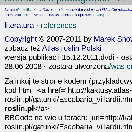
System/
Classification
»
Cactaceae
(kaktusowate)
»
Meksyk-USA
»
Coryphantha
Początek/
Home
·
System
·
Indeks
·
Poradnik uprawy/
Growing
literatura ·
references
Copyright
© 2007-2011 by
Marek Snow
zobacz też
Atlas roślin Polski
wersja publikacji 15.12.2011.dvdi · os
28.06.2008 · została utworzona
/was c
Zalinkuj tę stronę kodem (przykładowy
kod html: <a href="http://kaktusy.atlas
roslin.pl/gatunki/Escobaria_villardii.h
roslin.pl
</a>
BBCode na wielu forach: [url=http://ka
roslin.pl/gatunki/Escobaria_villardii.ht