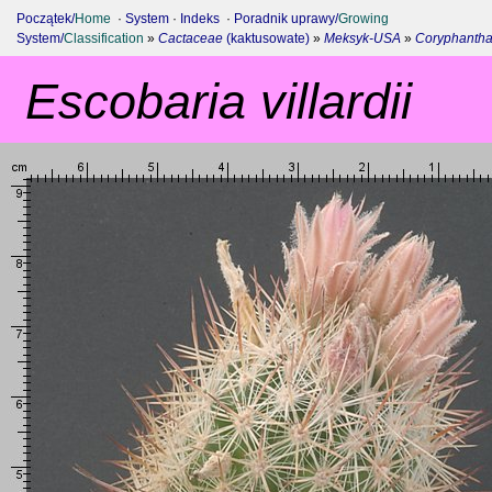
Początek/
Home
·
System
·
Indeks
·
Poradnik uprawy/
Growing
System/
Classification
»
Cactaceae
(kaktusowate)
»
Meksyk-USA
»
Coryphantha
Escobaria villardii