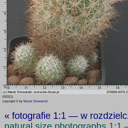
(00321)
copyright © by
Marek Snowarski
« fotografie 1:1 — w rozdziel
natural size photographs 1:1 