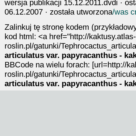
wersja publikacji 15.12.2011.dvdi · os
06.12.2007 · została utworzona
/was c
Zalinkuj tę stronę kodem (przykładowy
kod html: <a href="http://kaktusy.atlas
roslin.pl/gatunki/Tephrocactus_articu
articulatus var. papyracanthus - kak
BBCode na wielu forach: [url=http://ka
roslin.pl/gatunki/Tephrocactus_articu
articulatus var. papyracanthus - kak