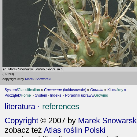
(92293)
copyright © by
Marek Snowarski
System/
Classification
»
Cactaceae
(kaktusowate)
»
Opuntia
»
Klucz
/key
»
Początek/
Home
·
System
·
Indeks
·
Poradnik uprawy/
Growing
literatura ·
references
Copyright
© 2007 by
Marek Snowarski
zobacz też
Atlas roślin Polski