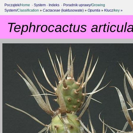
Początek/
Home
·
System
·
Indeks
·
Poradnik uprawy/
Growing
System/
Classification
»
Cactaceae
(kaktusowate)
»
Opuntia
»
Klucz
/key
»
Tephrocactus articul