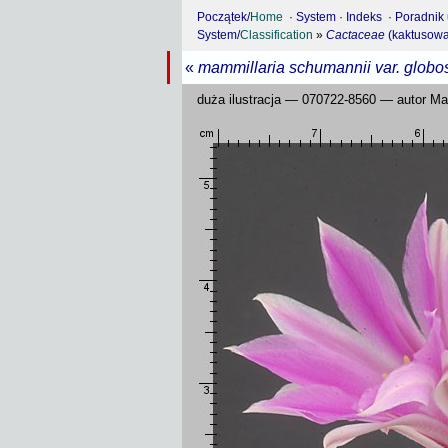
Początek/
Home
·
System
·
Indeks
·
Poradnik
System/
Classification
»
Cactaceae
(kaktusowa
«
mammillaria schumannii var. globo
duża ilustracja — 070722-8560 — autor M