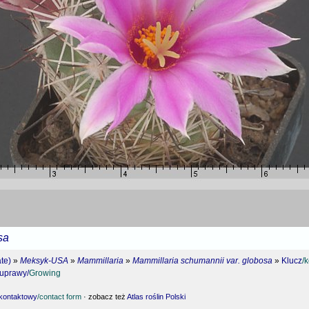
sa
te)
»
Meksyk-USA
»
Mammillaria
»
Mammillaria schumannii var. globosa
»
Klucz
/
 uprawy/
Growing
 kontaktowy
/contact form
· zobacz też
Atlas roślin Polski