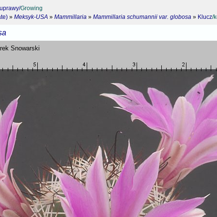
 uprawy/
Growing
te)
»
Meksyk-USA
»
Mammillaria
»
Mammillaria schumannii var. globosa
»
Klucz
/
sa
arek Snowarski