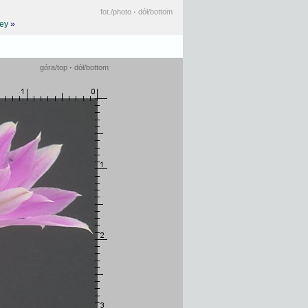
fot.
/photo
·
dół
/bottom
key
»
góra
/top
·
dół
/bottom