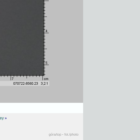
key
»
góra
/top
·
fot.
/photo