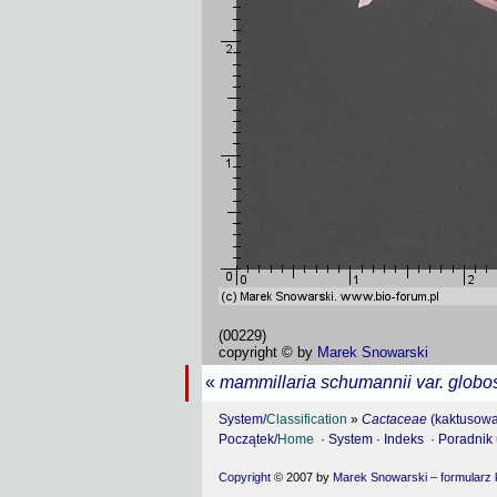
(00229)
copyright © by
Marek Snowarski
«
mammillaria schumannii var. globo
System/
Classification
»
Cactaceae
(kaktusowa
Początek/
Home
·
System
·
Indeks
·
Poradnik
Copyright
© 2007 by
Marek Snowarski – formularz